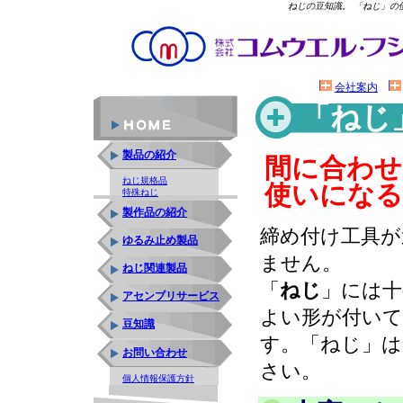
ねじの豆知識。 「ねじ」の
会社案内
「ねじ
製品の紹介
間に合わせ
ねじ規格品
使いになる
特殊ねじ
製作品の紹介
締め付け工具が
ゆるみ止め製品
ません。
ねじ関連製品
「
ねじ
」には十
アセンブリサービス
よい形が付いて
豆知識
す。「ねじ」は
お問い合わせ
さい。
個人情報保護方針