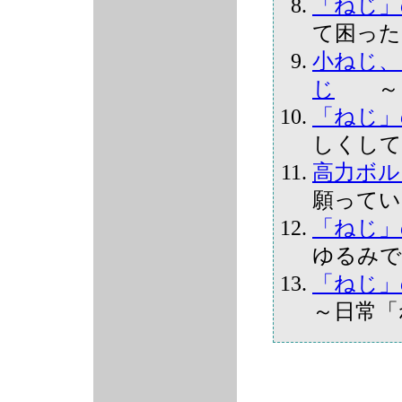
「ねじ」
て困った
小ねじ、
じ
～「
「ねじ」
しくして
高力ボル
願ってい
「ねじ」
ゆるみで
「ねじ」
～日常「