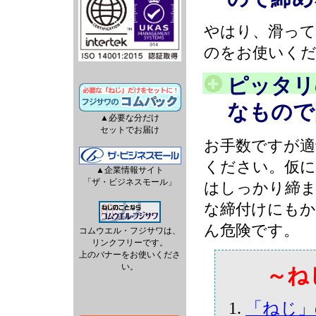
やはり、滑って
のをお使いく
ピッタリ
なもので
▲必要な分だけ
セットでお届け
お手数ですが適
ください。仮に
▲企業情報サイト
「ザ・ビジネスモール」
はしっかり締ま
な締付けにも
ん危険です。
コムウエル・フジサワは、
リンクフリーです。
上のバナーをお使いくださ
い。
～ね
「ねじ」