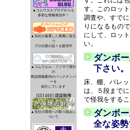
す。これには包
す。このロッ
▲コムウエルブログからも
多彩な情報発信中！
調査や、すでに
りになるもの
にして、ロット
▲当社が厳選した業務に役立
つ
い。
プロ仕様の品々を販売中
ダンボー
下さい。
▲コムウエル・フジサワ発行
の
商品情報案内のバックナンバ
床、棚、パレッ
ーを
紹介しています
は、５段までに
で怪我をする
ダンボー
▲当社の環境への取り組みに
ついて
全な姿勢