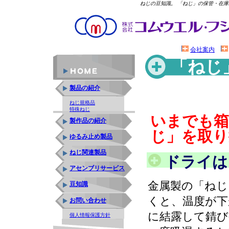
ねじの豆知識。 「ねじ」の保管・在
会社案内
「ねじ
庫
製品の紹介
ねじ規格品
特殊ねじ
いまでも箱
製作品の紹介
じ」を取り
ゆるみ止め製品
ねじ関連製品
ドライは
アセンブリサービス
金属製の「ねじ
豆知識
くと、温度が下
お問い合わせ
に結露して錆
個人情報保護方針