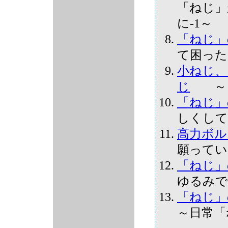
「ねじ」
に-1～
「ねじ」
て困った
小ねじ、
じ
～「
「ねじ」
しくして
高力ボル
願ってい
「ねじ」
ゆるみで
「ねじ」
～日常「