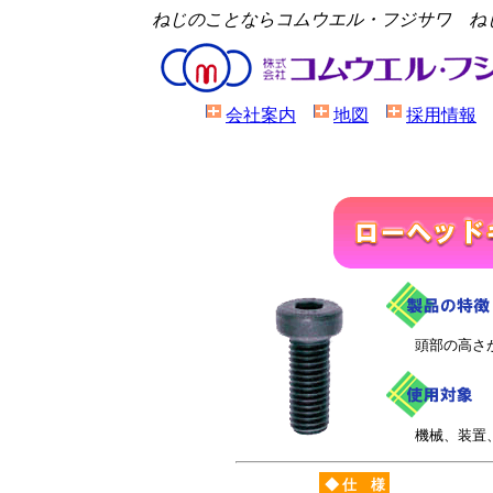
ねじのことならコムウエル・フジサワ ね
会社案内
地図
採用情報
頭部の高さが
機械、装置、
◆ 仕 様