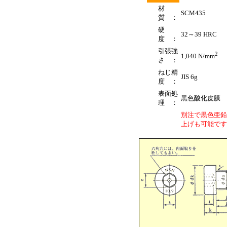
材
SCM435
質 ：
硬
32～39 HRC
度 ：
引張強
2
1,040 N/mm
さ ：
ねじ精
JIS 6g
度 ：
表面処
黒色酸化皮膜
理 ：
別注で黒色亜鉛
上げも可能です